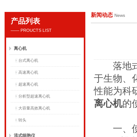
新闻动态
News
产品列表
贝克曼库尔特国际贸易（上海）有限公司
—— PROUCTS LIST
离心机
台式离心机
落地式离
高速离心机
于生物、
超速离心机
性能为科
分析型超速离心机
离心机
的
大容量高效离心机
转头
一、使
流式细胞仪