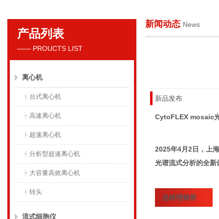
新闻动态
News
产品列表
贝克曼库尔特国际贸易（上海）有限公司
—— PROUCTS LIST
离心机
台式离心机
新品发布
高速离心机
CytoFLEX mos
超速离心机
2025年4月2日，
分析型超速离心机
光谱流式分析的全新
大容量高效离心机
转头
总经理致辞
流式细胞仪