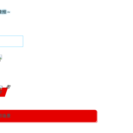
接招～
绍
用场景