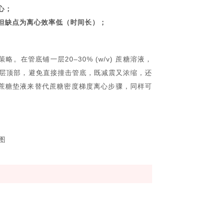
心；
但缺点为离心效率低（时间长）；
。在管底铺一层20–30% (w/v) 蔗糖溶液，
垫层顶部，避免直接撞击管底，既减震又浓缩，还
%蔗糖垫液来替代蔗糖密度梯度离心步骤，同样可
图