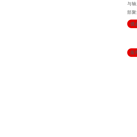
与轴
部聚
优
应