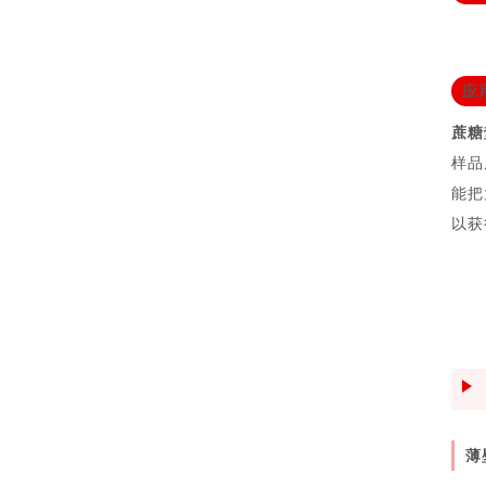
应
蔗糖垫
样品
能把
以获
薄壁