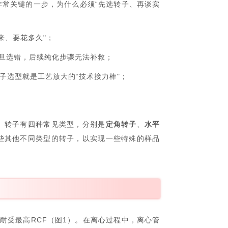
常关键的一步，为什么必须“先选转子、再谈实
来、要花多久"；
一旦选错，后续纯化步骤无法补救；
子选型就是工艺放大的“技术接力棒"；
。转子有四种常见类型，分别是
定角转子
、
水平
些其他不同类型的转子，以实现一些特殊的样品
能耐受最高RCF（图1）。在离心过程中，离心管