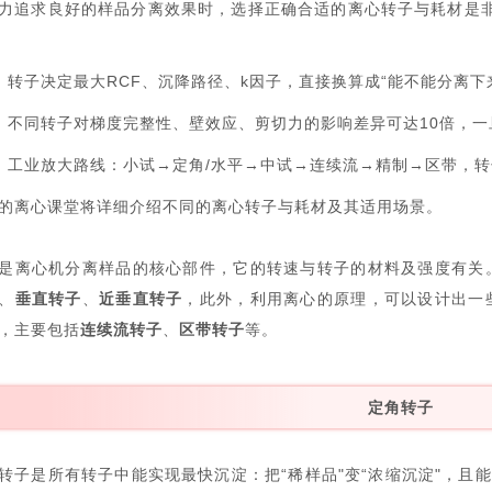
力追求良好的样品分离效果时，选择正确合适的离心转子与耗材是非
？
转子决定最大RCF、沉降路径、k因子，直接换算成“能不能分离下
不同转子对梯度完整性、壁效应、剪切力的影响差异可达10倍，
工业放大路线：小试→定角/水平→中试→连续流→精制→区带，转
的离心课堂将详细介绍不同的离心转子与耗材及其适用场景。
是离心机分离样品的核心部件，它的转速与转子的材料及强度有关
、
垂直转子
、
近垂直转子
，此外，利用离心的原理，可以设计出一
，主要包括
连续流转子
、
区带转子
等。
定角转子
转子是所有转子中能实现最快沉淀：把“稀样品"变“浓缩沉淀"，且