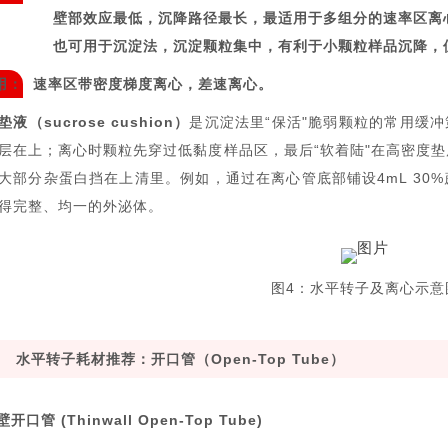
壁部效应最低，沉降路径最长，最适用于多组分的速率区离
也可用于沉淀法，沉淀颗粒集中，有利于小颗粒样品沉降，
用：
速率区带密度梯度离心，差速离心。
液（sucrose cushion）
是沉淀法里“保活"脆弱颗粒的常用缓冲策略
层在上；离心时颗粒先穿过低黏度样品区，最后“软着陆"在高密度
大部分杂蛋白挡在上清里。例如，通过在离心管底部铺设4mL 30
得完整、均一的外泌体。
图4：水平转子及离心示意
水平转子耗材推荐：开口管（Open-Top Tube）
开口管 (Thinwall Open-Top Tube)