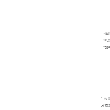
*
*
*如
* 
颁布