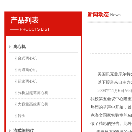
新闻动态
News
产品列表
贝克曼库尔特国际贸易（上海）有限公司
—— PROUCTS LIST
离心机
台式离心机
高速离心机
美国贝克曼库尔特公司
超速离心机
以下报道来自主办
2008年11月6日至
分析型超速离心机
我校第五会议中心隆重
大容量高效离心机
热烈的掌声中开始，首
克海文国家实验室的Joh
转头
做了精彩的报告。此外
流式细胞仪
来自日本的Eiji Ya