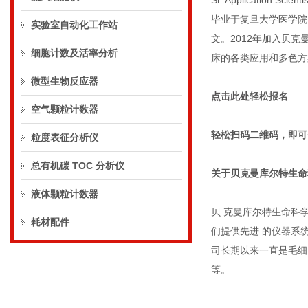
Sr. Application Scientis
毕业于复旦大学医学院
实验室自动化工作站
文。
2012
年加入贝克
细胞计数及活率分析
床的各类应用和多色方
微型生物反应器
点击此处
轻松报名
空气颗粒计数器
轻松扫码二维码，即可
粒度表征分析仪
总有机碳 TOC 分析仪
关于贝克曼库尔特生命
液体颗粒计数器
贝 克曼库尔特生命科
耗材配件
们提供先进 的仪器系
司长期以来一直是毛细
等。