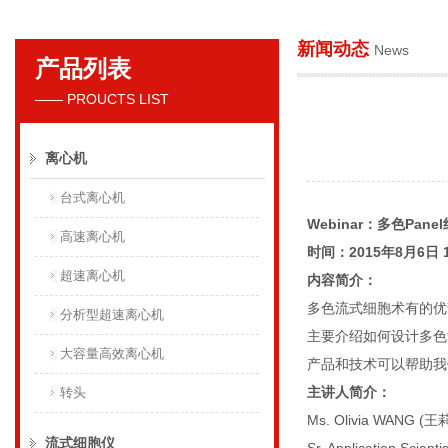
新闻动态
News
产品列表
贝克曼库尔特国际贸易（上海）有限公司
—— PROUCTS LIST
离心机
台式离心机
Webinar
：
多色
Panel
高速离心机
时间：
2015
年
8
月
6
日
1
超速离心机
内容简介：
多色流式细胞术有的优
分析型超速离心机
主要介绍如何设计多色
大容量高效离心机
产品和技术可以帮助我
主讲人简介：
转头
Ms. Olivia WANG (
王
流式细胞仪