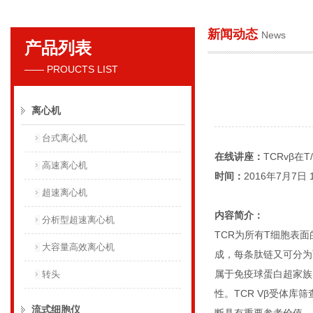
新闻动态
News
产品列表
贝克曼库尔特国际贸易（上海）有限公司
—— PROUCTS LIST
离心机
台式离心机
在线讲座：
TCRvβ在
高速离心机
时间：
2016年7月7日 19
超速离心机
内容简介：
分析型超速离心机
TCR为所有T细胞表面
大容量高效离心机
成，每条肽链又可分为
属于免疫球蛋白超家族
转头
性。TCR Vβ受体
流式细胞仪