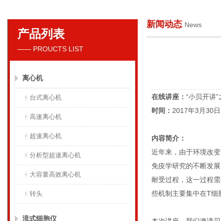
新闻动态
News
产品列表
贝克曼库尔特国际贸易（上海）有限公司
—— PROUCTS LIST
离心机
在线讲座：
“小贝开讲
台式离心机
时间：
2017年3月30日 1
高速离心机
超速离心机
内容简介：
近年来，由于环境改变
分析型超速离心机
免疫学研究的不断发展
大容量高效离心机
耐受过程，这一过程需
些机制主要集中在T细胞
转头
流式细胞仪