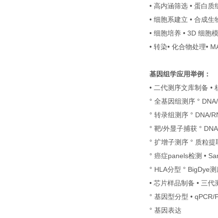
• 高内涵筛选 • 蛋
• 细胞系建立 • 合成生
• 细胞培养 • 3D 细胞
• 转染• 化合物处理• MA
基因组学应用举例：
• 二代测序文库制备 •
° 全基因组测序 ° DNA
° 转录组测序 ° DNA/
° 靶/外显子捕获 ° D
° 扩增子测序 ° 质粒提
° 癌症panels检测 • Sa
° HLA分型 ° BigD
• 芯片样品制备 • 三
° 基因型分型 • qPCR
° 基因表达