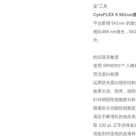
金"工具
CytoFLEX S 561nm
平台新增 561nm
相比488 nm激光，
升。
的仪器灵敏度
使用 SPHERO™ 
荧光蛋白检测
运用荧光蛋白报告结构
效果欠佳。然而，借助 C
针对弱阳性细胞群分析
随着区分功能性细胞亚群
满足不断增长的免疫表
取 100 μL 正常供
溶血剂对染色的血液样本进