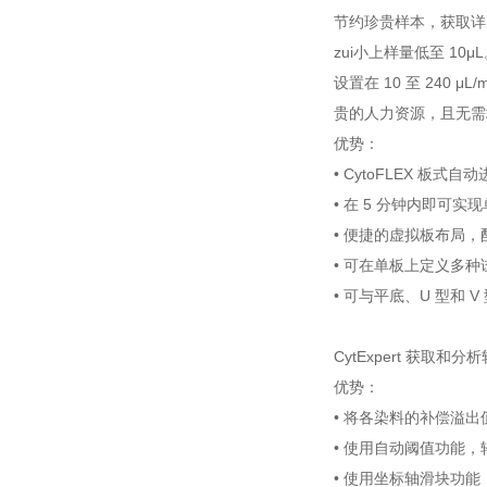
节约珍贵样本，获取详
zui小上样量低至 10μ
设置在 10 至 24
贵的人力资源，且无需
优势：
• CytoFLEX 板式
• 在 5 分钟内即可
• 便捷的虚拟板布局
• 可在单板上定义多种
• 可与平底、U 型和 V
CytExpert 获取和分
优势：
• 将各染料的补偿溢
• 使用自动阈值功能
• 使用坐标轴滑块功