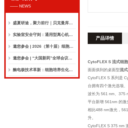
—— NEWS
盛夏研途，聚力前行｜贝克曼库尔特生命科学8月活动预告
实验室安全守则：通用型离心机操作与保养的10个要点
产品详情
邀您参会 | 2026（第十届）细胞外囊泡合规与临床应用大会
邀您参会 | “大国新药”全球会议（CPIC2026）
CytoFLEX S
流式细胞
酶电极技术革新：细胞培养生化分析仪实现精准在线监测
面面俱到的桌面型
流式
CytoFLEX S 系列是
台拥有四个激光选项、多
波长为 561 nm、37
平台新增 561nm
相比488 nm激光，
升。
CytoFLEX S 37