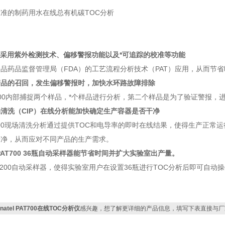
准的制药用水在线总有机碳TOC分析
- 采用紫外检测技术、偏移警报功能以及*可追踪的校准等功能
品药品监督管理局（FDA）的工艺流程分析技术（PAT）应用，从而节
产品的召回，发生偏移警报时，加快水环路故障排除
AT700内部捕捉两个样品，*个样品进行分析，第二个样品是为了验证警报
清洗（CIP）在线分析能加快确定生产容器是否干净
AT700现场清洗分析通过提供TOC和电导率的即时在线结果，使得生产正常运
干净，从而应对不同产品的生产需求。
 PAT700 36瓶自动采样器能节省时间并扩大实验室出产量。
-7200自动采样器，使得实验室用户在设置36瓶进行TOC分析后即可自动
natel PAT700在线TOC分析仪
感兴趣，想了解更详细的产品信息，填写下表直接与厂