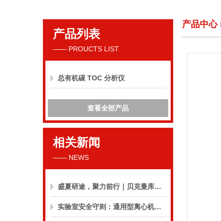
产品中心
产品列表
贝克曼库尔特国际贸易（上海）有限公司
—— PROUCTS LIST
总有机碳 TOC 分析仪
查看全部产品
相关新闻
—— NEWS
盛夏研途，聚力前行｜贝克曼库尔特生命科学8月活动预告
实验室安全守则：通用型离心机操作与保养的10个要点