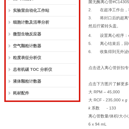
菌无酶离心管
#C1430
2.
在超净工作台，
实验室自动化工作站
3.
将封口后的超离
细胞计数及活率分析
然后拧紧转头盖。
微型生物反应器
4.
设置离心程序：
5.
离心结束后，回
空气颗粒计数器
6.
收集得到无外泌
粒度表征分析仪
点击进入离心管折扣专
总有机碳 TOC 分析仪
液体颗粒计数器
点击下方图片了解更多
大
RPM – 45,000
耗材配件
大
RCF - 235,000 x
g
k
系数
- 133
离心管数量
/
体积
/
大小
/
6 x 94 mL