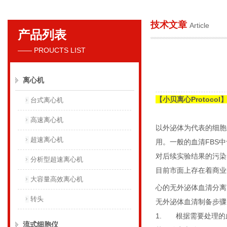
技术文章
Article
产品列表
贝克曼库尔特国际贸易（上海）有限公司
—— PROUCTS LIST
离心机
【小贝离心
Protocol
台式离心机
高速离心机
以外泌体为代表的细胞
超速离心机
用。一般的血清
FBS
中
对后续实验结果的污染
分析型超速离心机
目前市面上存在着商业
大容量高效离心机
心的无外泌体血清分离
转头
无外泌体血清制备步骤
1.
根据需要处理的
流式细胞仪