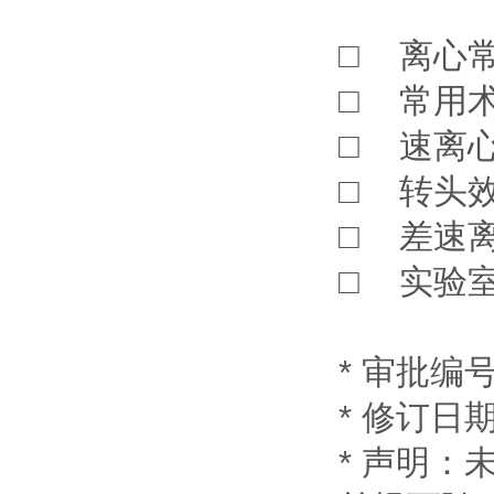
□
离心常
□
常用
□
速离
□
转头
□
差速离
□
实验室
* 审批编号：
* 修订日期：
* 声明