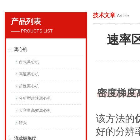
技术文章
Article
产品列表
贝克曼库尔特国际贸易（上海）有限公司
—— PROUCTS LIST
速率
离心机
台式离心机
高速离心机
超速离心机
密度梯度离心（
分析型超速离心机
大容量高效离心机
该方法的
转头
好的分辨
流式细胞仪