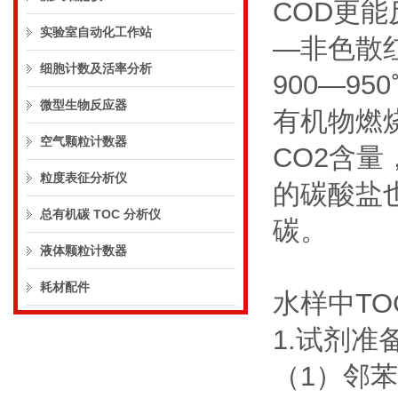
COD更
实验室自动化工作站
—非色散
细胞计数及活率分析
900—9
微型生物反应器
有机物燃
空气颗粒计数器
CO2含
粒度表征分析仪
的碳酸盐
总有机碳 TOC 分析仪
碳。
液体颗粒计数器
耗材配件
水样中T
1.试剂准
（1）邻苯