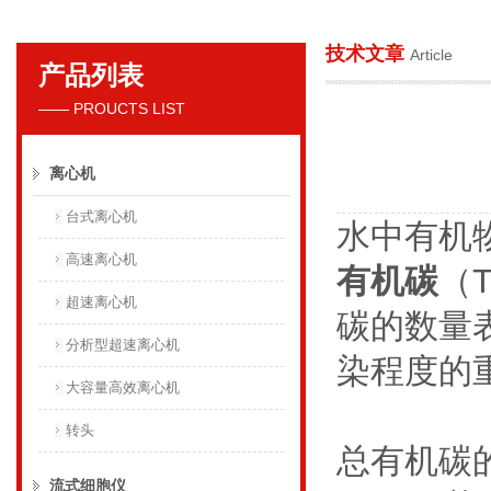
技术文章
Article
产品列表
贝克曼库尔特国际贸易（上海）有限公司
—— PROUCTS LIST
离心机
台式离心机
水中有机
高速离心机
有机碳
（
超速离心机
碳的数量
分析型超速离心机
染程度的
大容量高效离心机
转头
总有机碳
流式细胞仪