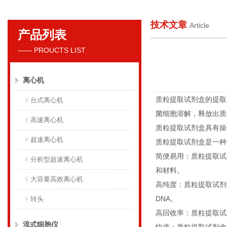
技术文章
Article
产品列表
贝克曼库尔特国际贸易（上海）有限公司
—— PROUCTS LIST
离心机
质粒提取试剂盒的提取
台式离心机
菌细胞溶解，释放出质
高速离心机
质粒提取试剂盒具有操
超速离心机
质粒提取试剂盒是一
简便易用：质粒提取试
分析型超速离心机
和材料。
大容量高效离心机
高纯度：质粒提取试剂
DNA。
转头
高回收率：质粒提取试
流式细胞仪