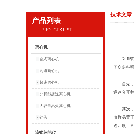
技术文章
产品列表
贝克曼库尔特国际贸易（上海）有限公司
—— PROUCTS LIST
离心机
采血管离
台式离心机
了众多科
高速离心机
超速离心机
首先，采
迅速分开
分析型超速离心机
大容量高效离心机
其次，在
血样品置
转头
透明度，
流式细胞仪