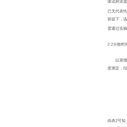
体试样浓
已无代表
前提下，该
需通过实
2.2
分散时
以蒸
度测定，
由表
2
可知