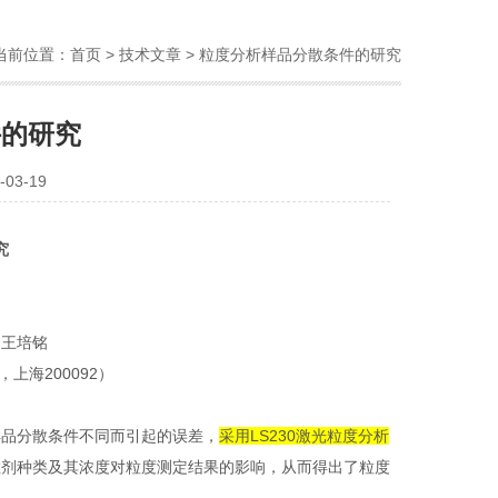
当前位置：
首页
>
技术文章
> 粒度分析样品分散条件的研究
件的研究
03-19
究
，王培铭
，上海
200092
）
样品分散条件不同而引起的误差，
采用
LS230
激光粒度分析
散剂种类及其浓度对粒度测定结果的影响，从而得出了粒度