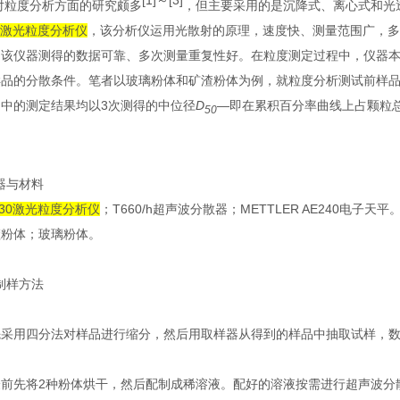
[1]
～[3]
对粒度分析方面的研究颇多
，但主要采用的是沉降式、离心式和光
激光粒度分析仪
，该分析仪运用光散射的原理，速度快、测量范围广，多
，该仪器测得的数据可靠、多次测量重复性好。在粒度测定过程中，仪器
样品的分散条件。笔者以玻璃粉体和矿渣粉体为例，就粒度分析测试前样品
文中的测定结果均以
3
次测得的中位径
D
—即在累积百分率曲线上占颗粒
50
器与材料
30
激光粒度分析仪
；
T660/h
超声波分散器；
METTLER AE240
电子天平
渣粉体；玻璃粉体。
制样方法
先采用四分法对样品进行缩分，然后用取样器从得到的样品中抽取试样，
验前先将
2
种粉体烘干，然后配制成稀溶液。配好的溶液按需进行超声波分