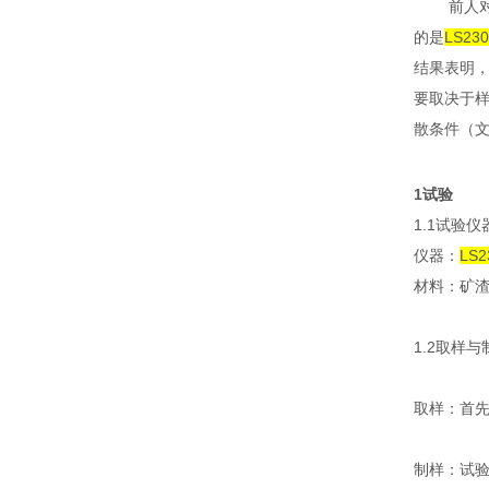
前人
的是
LS230
结果表明
要取决于
散条件（
1
试验
1.1
试验仪
仪器：
LS2
材料：矿
1.2
取样与
取样：首
制样：试