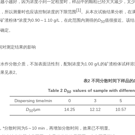
度越小越好，因为浓度小到一定程度时，样品中的颗粒已经大大减少，太
[1]
性，所以测量时也应该控制浓度的下限范围
。从本次试验结果分析，在满
矿渣粉体*浓度为
0.90
～
1.10 g/L
，在此范围内测得的
D
值很接近。该结
50
验确定。
间对测定结果的影响
馏水作分散介质，不加表面活性剂，配制浓度为
1.00 g/L
的矿渣粉体试样溶
结果见表
2
。
表2
不同分散时间下样品的
Table 2
D
values of sample with differen
50
Dispersing time/min
0
3
5
D
/μm
14.25
12.12
10.57
50
，*分散时间为
5
～
10 min
，再增加分散时间，效果已不明显。