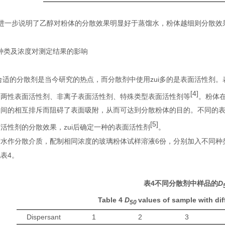
进一步说明了乙醇对粉体的分散效果明显好于蒸馏水，粉体越细则分散效
种类及浓度对测定结果的影响
合适的分散剂是当今研究的热点，而分散剂中使用zui多的是表面活性剂
[4]
、两性表面活性剂、非离子表面活性剂、特殊类型表面活性剂等
。粉体
之间的相互排斥而阻碍了表面吸附，从而可达到分散粉体的目的。不同的
[5]
活性剂的分散效果，zui后确定一种的表面活性剂
。
馏水作分散介质，配制相同浓度的玻璃粉体试样溶液
6
份，分别加入不同种
见表
4
。
表4
不同分散剂中样品的
D
Table 4
D
values of sample with dif
50
Dispersant
1
2
3