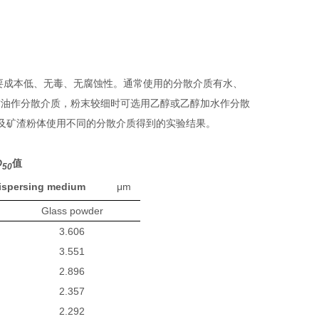
要成本低、无毒、无腐蚀性。通常使用的分散介质有水、
甘油作分散介质，粉末较细时可选用乙醇或乙醇加水作分散
及矿渣粉体使用不同的分散介质得到的实验结果。
D
值
50
ent dispersing medium
μm
Glass powder
3.606
3.551
2.896
2.357
2.292