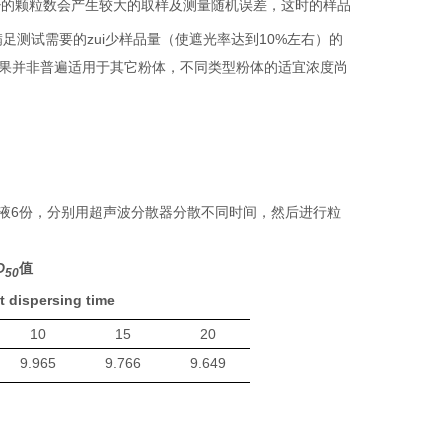
少的颗粒数会产生较大的取样及测量随机误差，这时的样品
足测试需要的zui少样品量（使遮光率达到
10%
左右）的
果并非普遍适用于其它粉体，不同类型粉体的适宜浓度尚
液
6
份，分别用超声波分散器分散不同时间，然后进行粒
D
值
50
t dispersing time
10
15
20
9.965
9.766
9.649