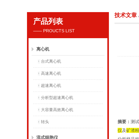
技术文章
产品列表
贝克曼库尔特国际贸易（上海）有限公司
—— PROUCTS LIST
离心机
台式离心机
高速离心机
超速离心机
分析型超速离心机
大容量高效离心机
摘要：
测
转头
仪
及
矿渣
流式细胞仪