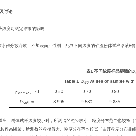
及讨论
液浓度对测定结果的影响
馏水作分散介质，不加表面活性剂，配制不同浓度的矿渣粉体试样溶液
6
份
。
表1
不同浓度样品溶液的
D
Table 1
D
values of sample with 
50
0.50
0.70
0.90
－1
Conc./g·L
D
/μm
8.995
9.580
9.885
50
看出，粉体试样浓度较小时，所测得的粒径较小、粒度分布范围也较窄（
颗粒容易团聚，所测得的粒径偏大、粒度分布范围较宽（由其粒度分布曲