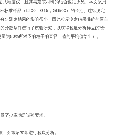
透式粒度仪，且其与建筑材料的结合也很少见。本文采用
种标准样品（
L300
，
G15
，
GB500
）的长期、连续测定
本身对测定结果的影响很小，因此粒度测定结果准确与否主
的分散条件进行了试验研究，以求得粒度分析样品的*分
总量为
50%
所对应的粒子的直径—值的平均值给出）。
。
数量至少应满足试验要求。
散，分散后立即进行粒度分析。