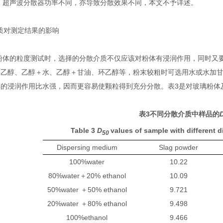
，超声波分散器功率不同，亦导致分散效果不同，本文不予详述。
质对测定结果的影响
粉体的粒度测试时，选择的分散介质不仅应该对粉体有浸润作用，同时又
、乙醇、乙醇＋水、乙醇＋甘油、环乙醇等，粉末较粗时可选用水或水加
醇的浸润作用比水强，因而更容易使颗粒得到充分分散。表
3
是对玻璃粉体
表3
不同分散介质中样品的
Table 3
D
values of sample with differ
50
Dispersing medium
Slag powder
100%water
10.22
80%water＋20% ethanol
10.09
50%water ＋50% ethanol
9.721
20%water ＋80% ethanol
9.498
100%ethanol
9.466