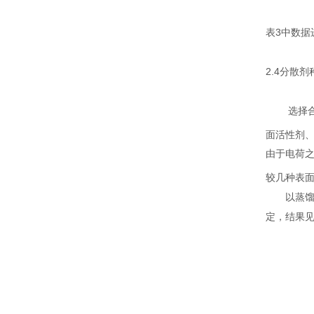
表
3
中数据
2.4
分散剂
选择
面活性剂
由于电荷
较几种表面
以蒸
定，结果