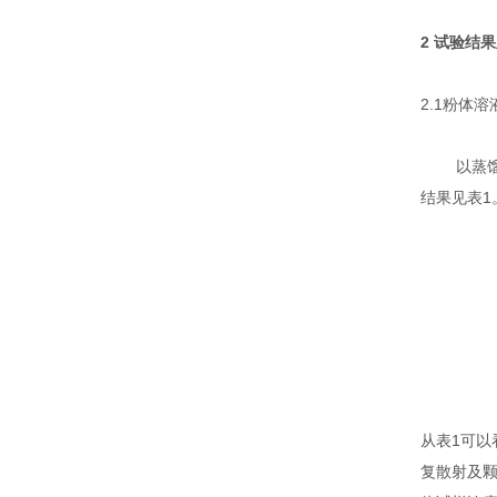
2
试验结果
2.1
粉体溶
以蒸
结果见表
1
从表
1
可以
复散射及