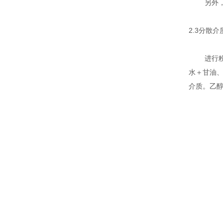
另外
2.3
分散介
进行
水＋甘油
介质。乙