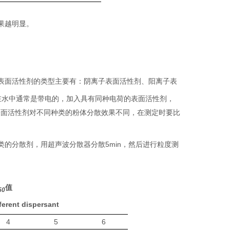
果越明显。
。表面活性剂的类型主要有：阴离子表面活性剂、阳离子表
在水中通常是带电的，加入具有同种电荷的表面活性剂，
表面活性剂对不同种类的粉体分散效果不同，在测定时要比
类的分散剂，用超声波分散器分散
5min
，然后进行粒度测
值
50
ferent dispersant
4
5
6