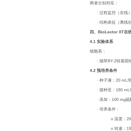
两者分别对应：
·
过程监控（在线
·
结构表征（离线
四、
BioLector XT
在
4.1
实验体系
细胞系：
·
烟草
BY-2
转基因
4.2
预培养条件
·
种子液：
20 mL
·
接种至：
180 mL
·
添加：
100 mg
硫
·
培养条件：
o
温度：
2
o
转速：
1