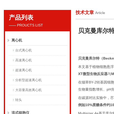
技术文章
Article
产品列表
贝克曼库尔特国际贸易（上海）有限公司
—— PROUCTS LIST
贝克曼库尔特（Be
离心机
台式离心机
贝克曼库尔特（
Beckm
高速离心机
本文基于植物细胞悬浮
超速离心机
XT
微型生物反应器
与
M
分析型超速离心机
在烟草
BY-2
转基因细
生物量指数增长、
pH
大容量高效离心机
在碳源对比实验中，尽
转头
例如
10%
蔗糖条件约
1
流式细胞仪
Multisizer 4e
基于库尔