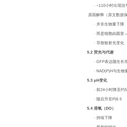
·
~110
小时出现信
原因解释（原文数据
·
并非生物量下降
·
而是细胞由圆形
·
导致散射光变化
5.2
荧光与代谢
·
GFP
表达随生长
·
NAD(P)H
与生物
5.3 pH
变化
·
前
24
小时降至约
5
·
随后升至约
6.5
5.4
溶氧（
DO
）
·
持续下降