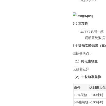
·
最低约
85%
5.5
重复性
·
五个孔表现一致
说明系统数据
5.6
碳源实验结果（重
结论分两点：
（
1
）终点生物量
无显著差异
（
2
）生长速率差异
条件
达到最大生
10%
蔗糖
~100
小时
5%
葡萄糖
~190
小时