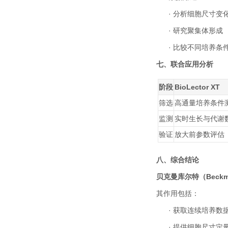
·
分析细胞尺寸变
·
研究聚集体形成
·
比较不同培养条
七、联合应用分析
阶段
BioLector XT
筛选
高通量培养条件
监测
实时生长与代谢
验证
放大前参数评估
八、综合结论
贝克曼库尔特（
Beckm
其作用包括：
·
获取连续培养数
·
提供细胞尺寸定