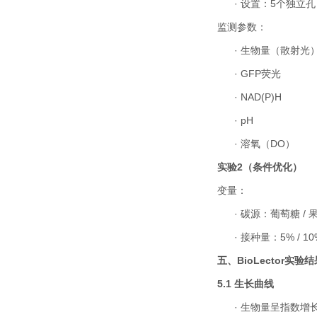
·
设置：
5
个独立孔
监测参数：
·
生物量（散射光
·
GFP
荧光
·
NAD(P)H
·
pH
·
溶氧（
DO
）
实验
2
（条件优化）
变量：
·
碳源：葡萄糖
/
·
接种量：
5% / 1
五、
BioLector
实验结
5.1
生长曲线
·
生物量呈指数增