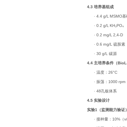
4.3
培养基组成
·
4.4 g/L MSMO
基
·
0.2 g/L KH₂PO₄
·
0.2 mg/L 2,4-D
·
0.6 mg/L
硫胺素
·
30 g/L
碳源
4.4
主培养条件（
BioL
·
温度：
26°C
·
振荡：
1000 rpm
·
48
孔板体系
4.5
实验设计
实验
1
（监测能力验证
·
接种量：
10%
（
v