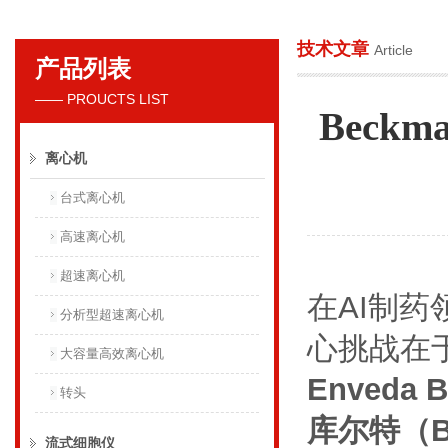
技术文章
Article
产品列表
贝克曼库尔特国际贸易（上海）有限公司
—— PROUCTS LIST
Beck
离心机
台式离心机
高速离心机
超速离心机
在
AI
制药
分析型超速离心机
心挑战在
大容量高效离心机
Enveda
B
转头
库尔特（
B
流式细胞仪