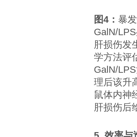
图
4
：
暴发
GalN
/LPS
肝损伤发
学方法评
GalN
/LPS
理后该升
鼠体内神
肝损伤后
5.
效率与