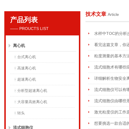
技术文章
Article
产品列表
贝克曼库尔特国际贸易（上海）有限公司
—— PROUCTS LIST
水样中TOC的分析
看完这篇文章，你
离心机
粒度测量的基本方
台式离心机
流式细胞术有哪些
高速离心机
详细解析生物安全
超速离心机
流式细胞仪可以有
分析型超速离心机
流式细胞仪由哪些
大容量高效离心机
激光粒度仪的工作
转头
想要挑选一款合适
流式细胞仪