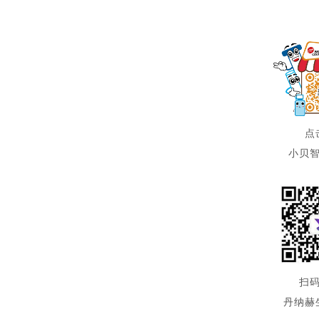
点
小贝
扫
丹纳赫