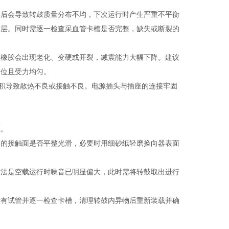
后会导致转鼓质量分布不均，下次运行时产生严重不平衡
涂层。同时需逐一检查采血管卡槽是否完整，缺失或断裂的
橡胶会出现老化、变硬或开裂，减震能力大幅下降。建议
到位且受力均匀。
尘堆积导致散热不良或接触不良。电源插头与插座的连接牢固
源。
的接触面是否平整光滑，必要时用细砂纸轻磨换向器表面
法是空载运行时噪音已明显偏大，此时需将转鼓取出进行
有试管并逐一检查卡槽，清理转鼓内异物后重新装载并确