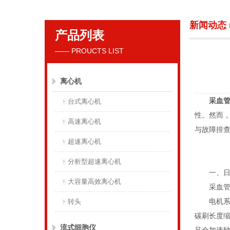
新闻动态
产品列表
贝克曼库尔特国际贸易（上海）有限公司
—— PROUCTS LIST
离心机
采血
台式离心机
性。然而
高速离心机
与故障排
超速离心机
分析型超速离心机
一、日常
大容量高效离心机
采血管离
电机系统
转头
碳刷长度
流式细胞仪