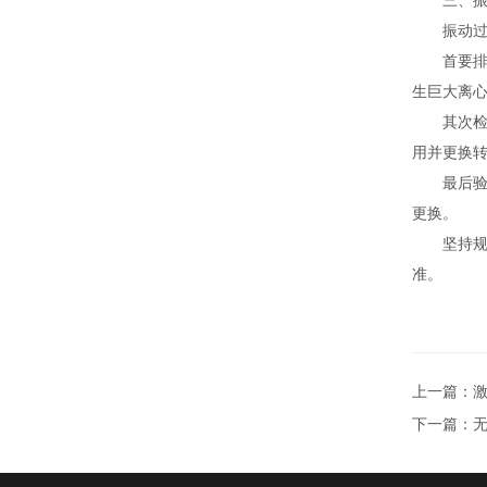
三、振动
振动过大
首要排查
生巨大离
其次检查
用并更换
最后验证
更换。
坚持规范
准。
上一篇：
下一篇：
无