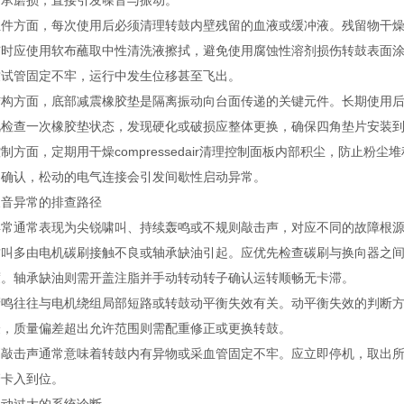
轴承磨损，直接引发噪音与振动。
方面，每次使用后必须清理转鼓内壁残留的血液或缓冲液。残留物干燥
洁时应使用软布蘸取中性清洗液擦拭，避免使用腐蚀性溶剂损伤转鼓表面
致试管固定不牢，运行中发生位移甚至飞出。
方面，底部减震橡胶垫是隔离振动向台面传递的关键元件。长期使用后
视检查一次橡胶垫状态，发现硬化或破损应整体更换，确保四角垫片安装
面，定期用干燥compressedair清理控制面板内部积尘，防止粉
期确认，松动的电气连接会引发间歇性启动异常。
异常的排查路径
通常表现为尖锐啸叫、持续轰鸣或不规则敲击声，对应不同的故障根
多由电机碳刷接触不良或轴承缺油引起。应优先检查碳刷与换向器之间
度。轴承缺油则需开盖注脂并手动转动转子确认运转顺畅无卡滞。
往往与电机绕组局部短路或转鼓动平衡失效有关。动平衡失效的判断方
验，质量偏差超出允许范围则需配重修正或更换转鼓。
击声通常意味着转鼓内有异物或采血管固定不牢。应立即停机，取出所
管卡入到位。