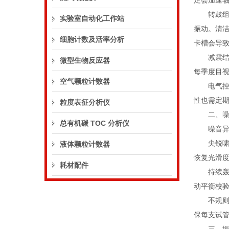
足会加速
转鼓组件
实验室自动化工作站
振动。清
细胞计数及活率分析
卡槽会导
减震结构
微型生物反应器
每季度目
空气颗粒计数器
电气控制方
性也需定
粒度表征分析仪
二、噪音
总有机碳 TOC 分析仪
噪音异常
尖锐啸叫
液体颗粒计数器
恢复光滑
耗材配件
持续轰鸣
动平衡校
不规则敲
保每支试