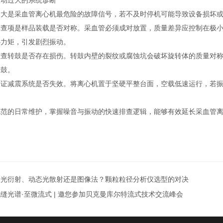
过大的系统诊断
是采血管离心机最危险的故障信号，若不及时停机可能导致设备损坏或
项是样品装载是否对称。采血管必须成对放置，质量差异应控制在极小
心力矩，引发剧烈振动。
转鼓是否存在损伤。转鼓内壁的裂纹或腐蚀坑会破坏旋转体的质量对称
转鼓。
减震系统是否失效。将离心机置于坚硬平整台面，空载低速运行，若振
的日常维护，掌握噪音与振动的快速排查逻辑，能够有效延长采血管离
激光衍射、动态光散射还是图像法？颗粒粒径分析仪选型的对决
缝光谱·至微流式 | 邀您参加贝克曼库尔特流式技术交流峰会