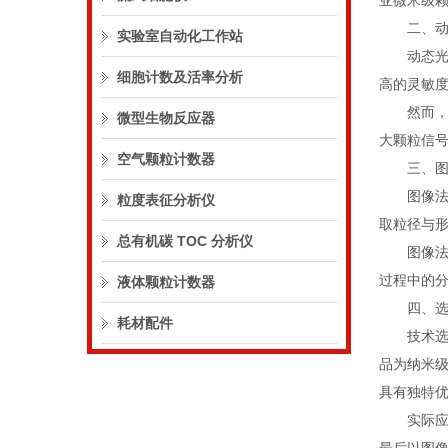
亚微米级
二、动态
实验室自动化工作站
动态光散
细胞计数及活率分析
高的灵敏
然而，动
微型生物反应器
大颗粒信
空气颗粒计数器
三、图像
图像法通
粒度表征分析仪
取粒径与
总有机碳 TOC 分析仪
图像法的
过程中的
液体颗粒计数器
四、选型
耗材配件
技术选型
品为纳米
具有独特
实际应用