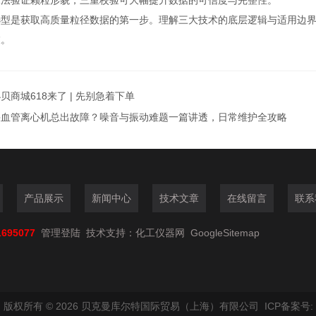
像法验证颗粒形貌，三重校验可大幅提升数据的可信度与完整性。
是获取高质量粒径数据的第一步。理解三大技术的底层逻辑与适用边界
敲。
贝商城618来了 | 先别急着下单
采血管离心机总出故障？噪音与振动难题一篇讲透，日常维护全攻略
产品展示
新闻中心
技术文章
在线留言
联系
1695077
管理登陆
技术支持：
化工仪器网
GoogleSitemap
版权所有 © 2026 贝克曼库尔特国际贸易（上海）有限公司 ICP备案号: