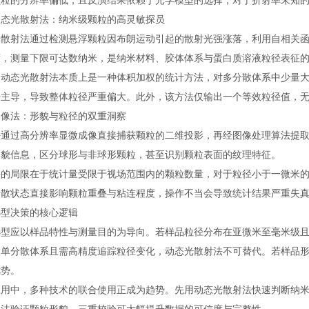
颗粒的分辨率偏低，且反演结果依赖于光学模型的选择，对于折射率未知
光散射法：纳米级颗粒的高灵敏探员
射法通过检测悬浮颗粒因布朗运动引起的散射光强涨落，利用自相关函
度，测量下限可达数纳米，是纳米材料、胶体体系与蛋白质溶液粒径表征
态光散射法本质上是一种体积加权的统计方法，对多分散体系中少量大
号主导，导致整体粒径严重偏大。此外，该方法仅输出一个等效粒径值，
法：形貌与粒径的双重洞察
过高分辨率显微成像直接捕获颗粒的二维投影，再经图像处理算法提取
形貌信息，区分球形与非球形颗粒，甚至识别颗粒表面的纹理特征。
局限在于统计量受限于视场范围内的颗粒数量，对于粒径小于一微米的
分散状态直接影响颗粒重叠与粘连程度，操作不当会导致统计结果严重失
决策的核心逻辑
应以样品特性与测量目的为导向。若样品粒径分布在亚微米至毫米级且
级单分散体系且需高精度追踪粒径变化，动态光散射法不可替代。若样品
优势。
中，多种技术的联合使用正成为趋势。先用动态光散射法快速判断纳米