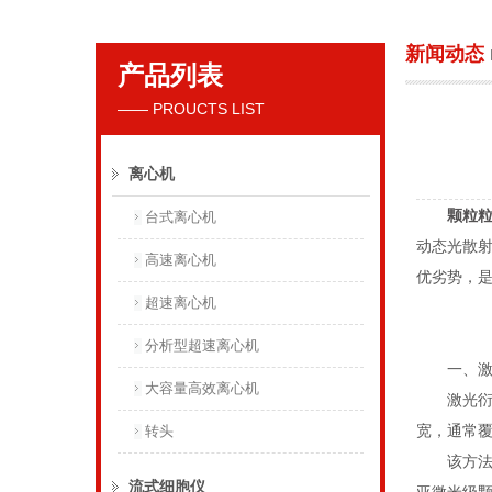
新闻动态
产品列表
贝克曼库尔特国际贸易（上海）有限公司
—— PROUCTS LIST
离心机
颗粒
台式离心机
动态光散
高速离心机
优劣势，
超速离心机
分析型超速离心机
一、激光
大容量高效离心机
激光衍射法
宽，通常
转头
该方法对
流式细胞仪