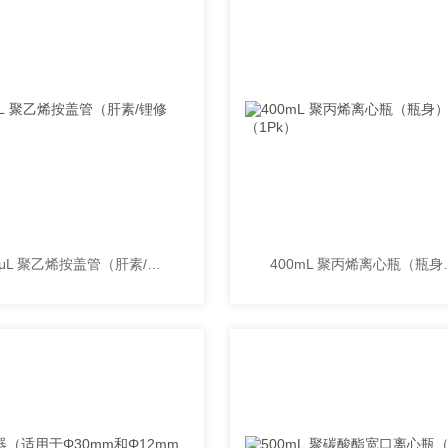
400μL 聚乙烯按盖管（肝素/锂修饰）
400mL 聚