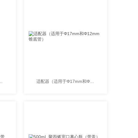
丙烯离心瓶（瓶身）（1Pk）
适配器（适用于Φ17mm和Φ12mm锥底管）