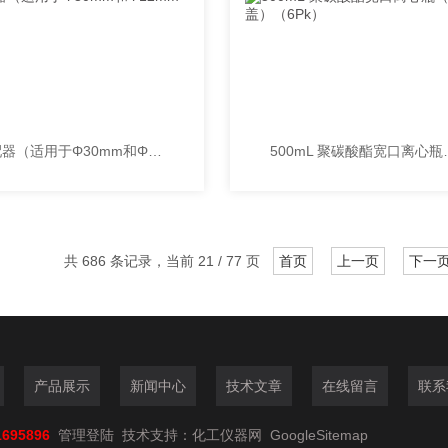
适配器（适用于Φ30mm和Φ12mm锥底管）
500mL 聚碳
共 686 条记录，当前 21 / 77 页
首页
上一页
下一
产品展示
新闻中心
技术文章
在线留言
联系
1695896
管理登陆
技术支持：
化工仪器网
GoogleSitemap