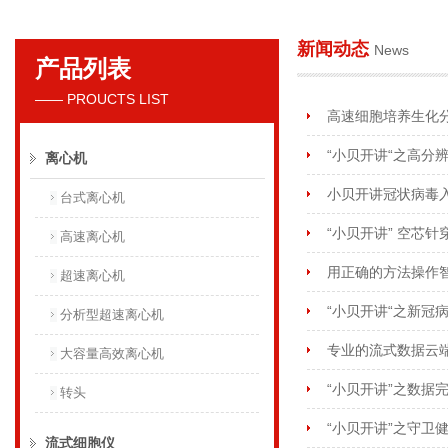
新闻动态
News
产品列表
贝克曼库尔特国际贸易（上海）有限公司
—— PROUCTS LIST
高速细胞培养生化
“小贝开讲“之高分
离心机
小贝开讲冠状病毒
台式离心机
“小贝开讲” 空芯
高速离心机
用正确的方法操作
超速离心机
“小贝开讲“之新冠
分析型超速离心机
专业的流式数据云端分
大容量高效离心机
“小贝开讲”之数据
转头
“小贝开讲”之守卫
流式细胞仪